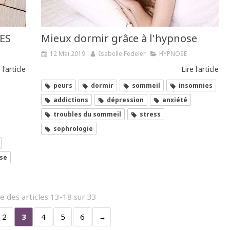
ES
Mieux dormir grâce à l'hypnose
12 Mai 2019
Isabelle Fedeler
HYPNOSE
 l'article
Lire l'article
peurs
dormir
sommeil
insomnies
addictions
dépression
anxiété
troubles du sommeil
stress
sophrologie
se
e des articles 13-18 sur 33
2
3
4
5
6