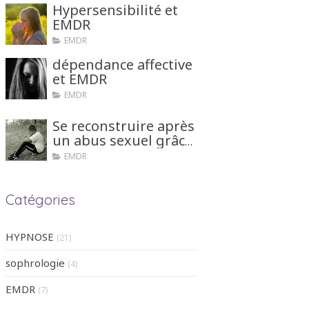
Hypersensibilité et
EMDR
EMDR
dépendance affective
et EMDR
EMDR
Se reconstruire après
un abus sexuel grâce
aux tehniques
EMDR
d'hypnose ou EMDR
Catégories
HYPNOSE
(21)
sophrologie
(4)
EMDR
(7)