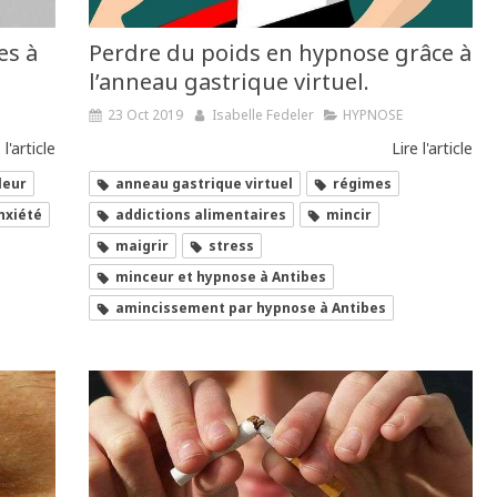
es à
Perdre du poids en hypnose grâce à
l’anneau gastrique virtuel.
23 Oct 2019
Isabelle Fedeler
HYPNOSE
 l'article
Lire l'article
leur
anneau gastrique virtuel
régimes
nxiété
addictions alimentaires
mincir
maigrir
stress
minceur et hypnose à Antibes
amincissement par hypnose à Antibes