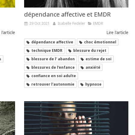
dépendance affective et EMDR
29 Oct 2021
Isabelle Fedeler
EMDR
 l'article
Lire l'article
dépendance affective
choc émotionnel
technique EMDR
blessure du rejet
s
blessure de l' abandon
estime de soi
blessures de l'enfance
anxiété
confiance en soi adulte
retrouver l'autonomie
hypnose