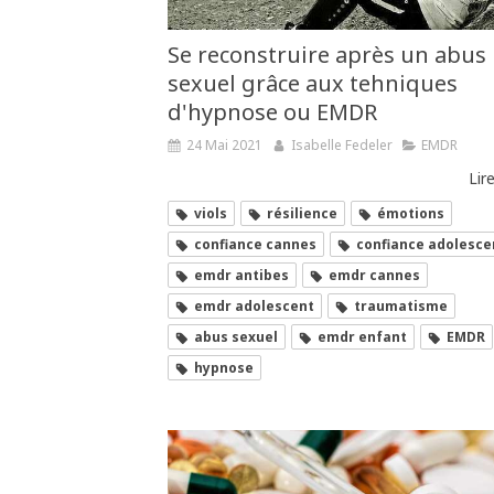
Se reconstruire après un abus
sexuel grâce aux tehniques
d'hypnose ou EMDR
24 Mai 2021
Isabelle Fedeler
EMDR
Lire
viols
résilience
émotions
confiance cannes
confiance adolesce
emdr antibes
emdr cannes
emdr adolescent
traumatisme
abus sexuel
emdr enfant
EMDR
hypnose