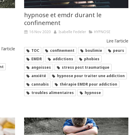
hypnose et emdr durant le
confinement
16 Nov 2020
Isabelle Fedeler
HYPNOSE
Lire l'article
 l'article
TOC
confinement
boulimie
peurs
EMDR
addictions
phobies
nt
angoisses
stress post traumatique
anxiété
hypnose pour traiter une addiction
cannabis
thérapie EMDR pour addiction
troubles alimentaires
hypnose