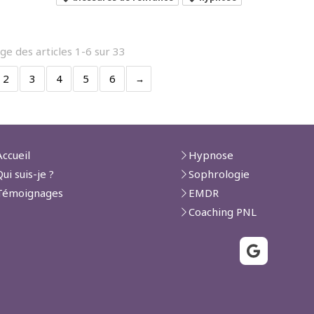
ge des articles 1-6 sur 33
2
3
4
5
6
Accueil
Hypnose
Qui suis-je ?
Sophrologie
Témoignages
EMDR
Coaching PNL