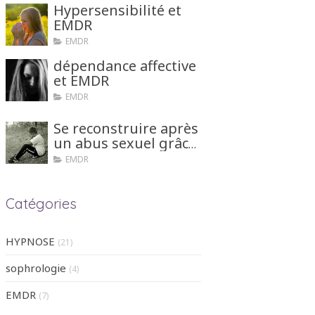
Hypersensibilité et
EMDR
EMDR
dépendance affective
et EMDR
EMDR
Se reconstruire après
un abus sexuel grâce
aux tehniques
EMDR
d'hypnose ou EMDR
Catégories
HYPNOSE
(21)
sophrologie
(4)
EMDR
(7)