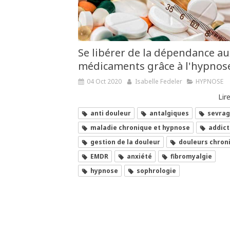
Se libérer de la dépendance a
médicaments grâce à l'hypnos
04 Oct 2020
Isabelle Fedeler
HYPNOSE
Lire
anti douleur
antalgiques
sevra
maladie chronique et hypnose
addict
gestion de la douleur
douleurs chron
EMDR
anxiété
fibromyalgie
hypnose
sophrologie