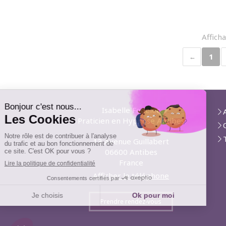
Afficha
1
Isabelle Fedeler
Praticien en Hypnose Antibes
13 Avenue Guillabert
06600
Antibes
France
Afficher le téléphone
Prendre rendez-vous