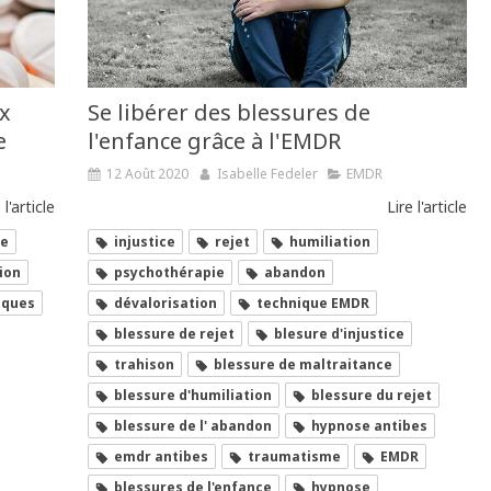
ux
Se libérer des blessures de
e
l'enfance grâce à l'EMDR
12 Août 2020
Isabelle Fedeler
EMDR
 l'article
Lire l'article
ge
injustice
rejet
humiliation
ion
psychothérapie
abandon
iques
dévalorisation
technique EMDR
blessure de rejet
blesure d'injustice
trahison
blessure de maltraitance
blessure d'humiliation
blessure du rejet
blessure de l' abandon
hypnose antibes
emdr antibes
traumatisme
EMDR
blessures de l'enfance
hypnose