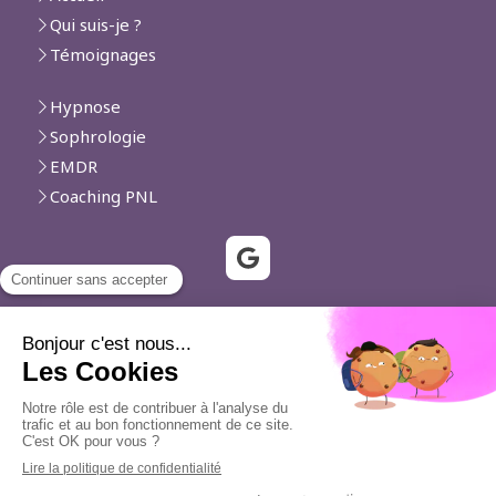
Qui suis-je ?
Témoignages
Hypnose
Sophrologie
EMDR
Coaching PNL
Vallauris, Biot, Villeneuve-Loubet, Le Cannet, Cannes,
Mougins, Cagnes-sur-Mer, Roquefort-les-Pins, Saint-
Laurent-du-Var, Valbonne, La Colle-sur-Loup, Mouans-
Sartoux, Nice
Plan du site
Mentions légales