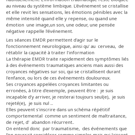
au niveau du système limbique. L'événement se cristallise
et elle revit les sensations, les émotions pénibles avec la
même intensité quand elle y repense, ou quand une
émotion une image,un son, une odeur, une pensée
négative rappelle l'événement.
Les séances EMDR permettent d'agir sur le
fonctionnement neurologique, ainsi qu' au cerveau, de
rétablir la capacité à traiter l'information
La thérapie EMDR traite rapidement des symptômes liés
à des événements traumatiques anciens mais aussi des
croyances négatives sur soi, qui se cristallisent durant
l'enfance, ou lors de ces événements douloureux.
Ses croyances appelées croyances limitantes ou
erronées, à titre d'exemple, peuvent être : je suis
incapable d'y arriver, je resterai toujours seul(e), je suis
rejeté(e), je suis nul ...
Elles peuvent s'inscrire dans un schéma répétitif
comportemental comme un sentiment de maltraitance,
de rejet, d' abandon récurrent..
On entend donc par traumatisme, des événements que
l'on pourrait considérer comme simples mais qui laissent