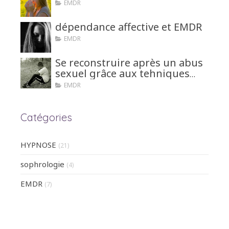
EMDR
dépendance affective et EMDR
EMDR
Se reconstruire après un abus
sexuel grâce aux tehniques
d'hypnose ou EMDR
EMDR
Catégories
HYPNOSE
(21)
sophrologie
(4)
EMDR
(7)