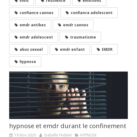
viols
résilience
émotions
confiance cannes
confiance adolescent
emdr antibes
emdr cannes
emdr adolescent
traumatisme
abus sexuel
emdr enfant
EMDR
hypnose
hypnose et emdr durant le confinement
16 Nov 2020
Isabelle Fedeler
HYPNOSE