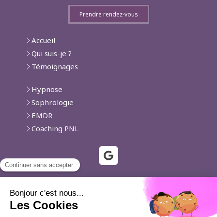
Prendre rendez-vous
Accueil
Qui suis-je ?
Témoignages
Hypnose
Sophrologie
EMDR
Coaching PNL
Vallauris, Biot, Villeneuve-Loubet, Le Cannet,
Cannes, Mougins, Cagnes-sur-Mer, Roquefort-
les-Pins, Saint-Laurent-du-Var, Valbonne, La
Colle-sur-Loup, Mouans-Sartoux, Nice