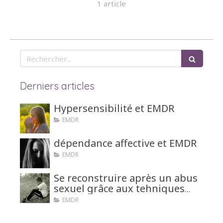
1 article
Rechercher
Derniers articles
Hypersensibilité et EMDR
EMDR
dépendance affective et EMDR
EMDR
Se reconstruire après un abus
sexuel grâce aux tehniques
d'hypnose ou EMDR
EMDR