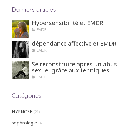
Derniers articles
Hypersensibilité et EMDR
EMDR
dépendance affective et EMDR
EMDR
Se reconstruire après un abus
sexuel grâce aux tehniques
d'hypnose ou EMDR
EMDR
Catégories
HYPNOSE
(21)
sophrologie
(4)