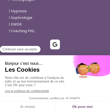
Hypnose
Sophrologie
EMDR
Coaching PNL
Vallauris, Biot, Villeneuve-Loubet, Le Cannet, Cannes,
Mougins, Cagnes-sur-Mer, Roquefort-les-Pins, Saint-
Laurent-du-Var, Valbonne, La Colle-sur-Loup, Mouans-
Sartoux, Nice
Plan du site
Mentions légales
Création et référencement du site par Simplébo