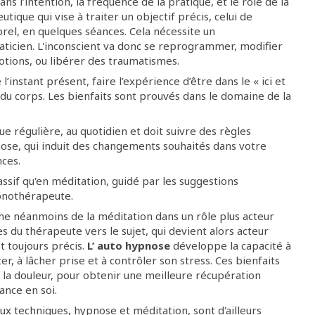
ans l’intention, la fréquence de la pratique, et le rôle de la
tique qui vise à traiter un objectif précis, celui de
rel, en quelques séances. Cela nécessite un
icien. L'inconscient va donc se reprogrammer, modifier
tions, ou libérer des traumatismes.
 l’instant présent, faire l’expérience d’être dans le « ici et
du corps. Les bienfaits sont prouvés dans le domaine de la
ue régulière, au quotidien et doit suivre des règles
ypnose, qui induit des changements souhaités dans votre
nces.
assif qu'en méditation, guidé par les suggestions
ypnothérapeute.
he néanmoins de la méditation dans un rôle plus acteur
es du thérapeute vers le sujet, qui devient alors acteur
t toujours précis.
L’ auto hypnose
développe la capacité à
r, à lâcher prise et à contrôler son stress. Ces bienfaits
la douleur, pour obtenir une meilleure récupération
ance en soi.
ux techniques, hypnose et méditation, sont d'ailleurs