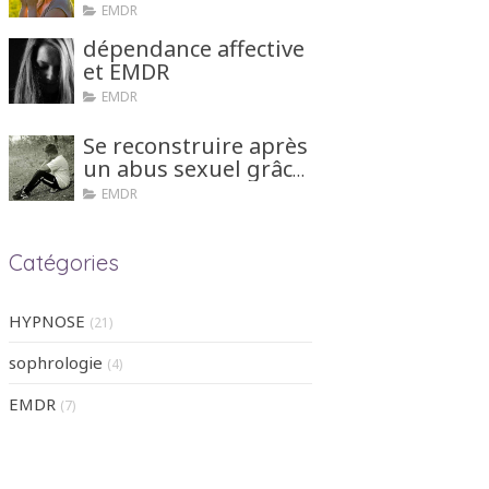
EMDR
dépendance affective
et EMDR
EMDR
Se reconstruire après
un abus sexuel grâce
aux tehniques
EMDR
d'hypnose ou EMDR
Catégories
HYPNOSE
(21)
sophrologie
(4)
EMDR
(7)