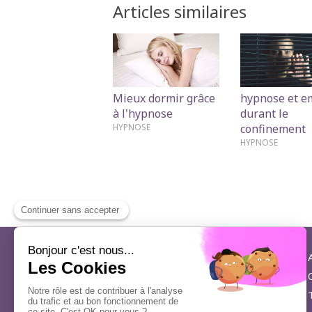
Articles similaires
Mieux dormir grâce
hypnose et e
à l'hypnose
durant le
HYPNOSE
confinement
HYPNOSE
Isabelle Fedeler
Praticien en Hypnose Antibes
13 Avenue Guillabert