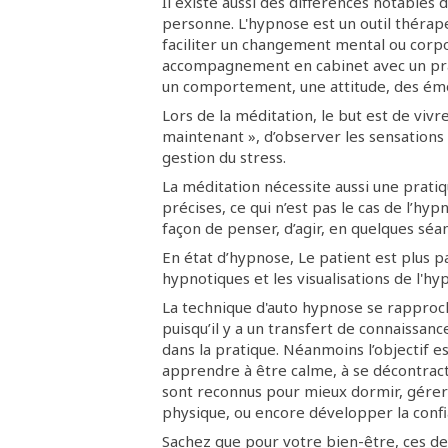
Il existe aussi des différences notables d
personne. L'hypnose est un outil thérapeu
faciliter un changement mental ou corpo
accompagnement en cabinet avec un prat
un comportement, une attitude, des émo
Lors de la méditation, le but est de vivre
maintenant », d’observer les sensations 
gestion du stress.
La méditation nécessite aussi une pratiq
précises, ce qui n’est pas le cas de l’h
façon de penser, d’agir, en quelques séa
En état d’hypnose, Le patient est plus p
hypnotiques et les visualisations de l'h
La technique d'auto hypnose se rapproc
puisqu’il y a un transfert de connaissanc
dans la pratique. Néanmoins l’objectif es
apprendre à être calme, à se décontracte
sont reconnus pour mieux dormir, gérer 
physique, ou encore développer la confi
Sachez que pour votre bien-être, ces de