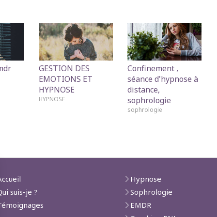
mdr
GESTION DES
Confinement ,
EMOTIONS ET
séance d'hypnose à
HYPNOSE
distance,
HYPNOSE
sophrologie
sophrologie
Accueil
Hypnose
Qui suis-je ?
Sophrologie
Témoignages
EMDR