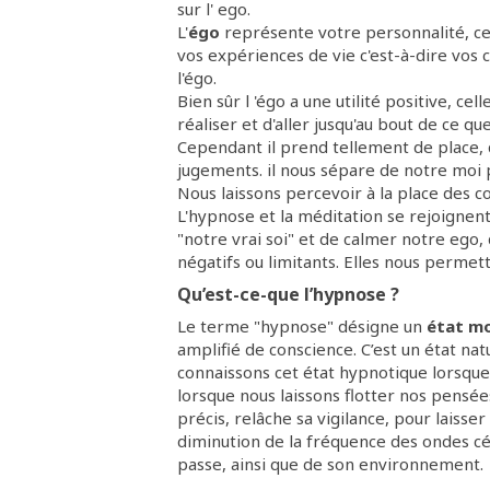
sur l' ego.
L'
égo
représente votre personnalité, ce 
vos expériences de vie c'est-à-dire vos 
l'égo.
Bien sûr l 'égo a une utilité positive, c
réaliser et d'aller jusqu'au bout de ce qu
Cependant il prend tellement de place, 
jugements. il nous sépare de notre moi
Nous laissons percevoir à la place des 
L'hypnose et la méditation se rejoigne
"notre vrai soi" et de calmer notre eg
négatifs ou limitants. Elles nous perme
Qu’est-ce-que l’hypnose ?
Le terme "hypnose" désigne un
état mo
amplifié de conscience. C’est un état na
connaissons cet état hypnotique lorsque
lorsque nous laissons flotter nos pensée
précis, relâche sa vigilance, pour laisser
diminution de la fréquence des ondes cé
passe, ainsi que de son environnement.