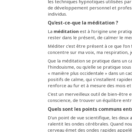
les techniques hypnotiques utilisées pa
de développement personnel et professi
individus.
Qu’est-ce-que la méditation ?
La
méditation
est à l’origine une prat
rester dans le présent, de calmer le men
Méditer c’est être présent à ce que l’on fa
concentre sur ma voix, ma respiration, je
Que la méditation se pratique dans un 
l’hindouisme, ou qu’elle se pratique sou
« manière plus occidentale » dans un ca
positifs de calme, qui s’installent rapid
renforce au fur et à mesure des mois et
C'est un merveilleux outil de bien-être
conscience, de trouver un équilibre entre
Q
uels sont les points communs ent
D'un point de vue scientifique, les deux
ralentit les ondes cérébrales. Quand nou
cerveau émet des ondes rapides appelée