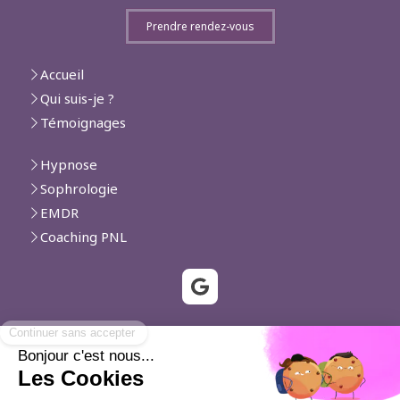
Prendre rendez-vous
Accueil
Qui suis-je ?
Témoignages
Hypnose
Sophrologie
EMDR
Coaching PNL
Vallauris, Biot, Villeneuve-Loubet, Le Cannet, Cannes,
Mougins, Cagnes-sur-Mer, Roquefort-les-Pins, Saint-
Laurent-du-Var, Valbonne, La Colle-sur-Loup, Mouans-
Sartoux, Nice