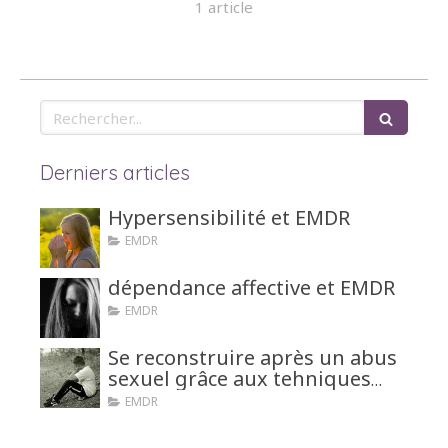
1 article
Rechercher
Derniers articles
Hypersensibilité et EMDR
EMDR
dépendance affective et EMDR
EMDR
Se reconstruire après un abus
sexuel grâce aux tehniques
d'hypnose ou EMDR
EMDR