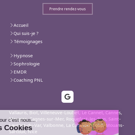
Prendre rendez-vous
Accueil
Qui suis-je ?
Témoignages
Hypnose
Sophrologie
EMDR
Coaching PNL
Vallauris, Biot, Villeneuve-Loubet, Le Cannet, Cannes,
Mougins, Cagnes-sur-Mer, Roquefort-les-Pins, Saint-
Laurent-du-Var, Valbonne, La Colle-sur-Loup, Mouans-
Sartoux, Nice