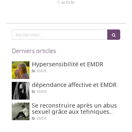
1 article
Rechercher
Derniers articles
Hypersensibilité et EMDR
EMDR
dépendance affective et EMDR
EMDR
Se reconstruire après un abus
sexuel grâce aux tehniques
d'hypnose ou EMDR
EMDR