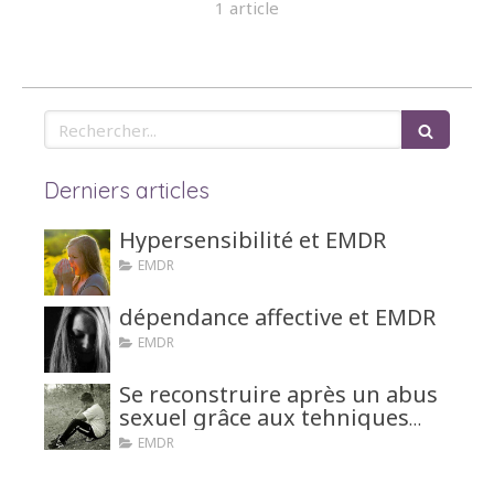
1 article
Rechercher
Derniers articles
Hypersensibilité et EMDR
EMDR
dépendance affective et EMDR
EMDR
Se reconstruire après un abus
sexuel grâce aux tehniques
d'hypnose ou EMDR
EMDR