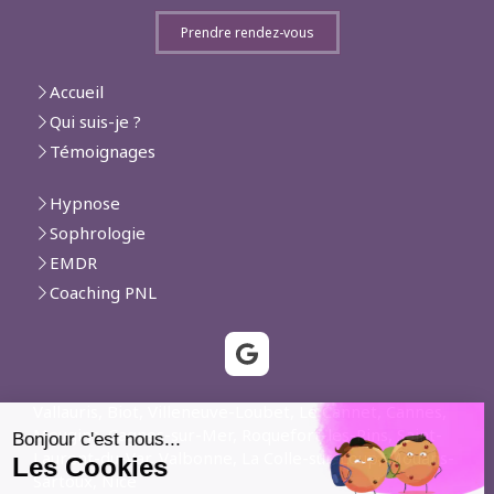
Prendre rendez-vous
Accueil
Qui suis-je ?
Témoignages
Hypnose
Sophrologie
EMDR
Coaching PNL
Vallauris, Biot, Villeneuve-Loubet, Le Cannet, Cannes,
Mougins, Cagnes-sur-Mer, Roquefort-les-Pins, Saint-
Laurent-du-Var, Valbonne, La Colle-sur-Loup, Mouans-
Sartoux, Nice