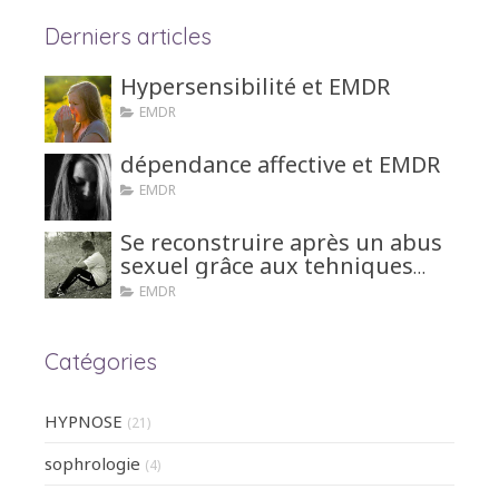
Derniers articles
Hypersensibilité et EMDR
EMDR
dépendance affective et EMDR
EMDR
Se reconstruire après un abus
sexuel grâce aux tehniques
d'hypnose ou EMDR
EMDR
Catégories
HYPNOSE
(21)
sophrologie
(4)