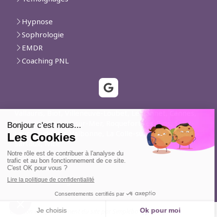
Hypnose
Sophrologie
EMDR
Coaching PNL
Vallauris, Biot, Villeneuve-Loubet, Le Cannet, Cannes,
Mougins, Cagnes-sur-Mer, Roquefort-les-Pins, Saint-
Laurent-du-Var, Valbonne, La Colle-sur-Loup, Mouans-
Sartoux, Nice
Plan du site
Mentions légales
Création et référencement du site par Simplébo